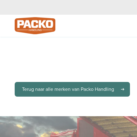
Ga naar de homepagina
.
Terug naar alle merken van Packo Handling