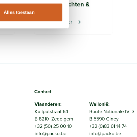
Frontgewichten &
Bumpers
Alles toestaan
Ontdek ze hier
Contact
Vlaanderen:
Wallonië:
Kuilputstraat 64
Route Nationale IV, 3
B 8210 Zedelgem
B 5590 Ciney
+32 (50) 25 00 10
+32 (0)83 61 14 74
info@packo.be
info@packo.be